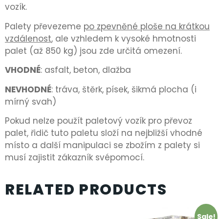
vozík.
Palety převezeme
po zpevněné ploše na krátkou
vzdálenost
, ale vzhledem k vysoké hmotnosti
palet (až 850 kg) jsou zde určitá omezení.
VHODNÉ
: asfalt, beton, dlažba
NEVHODNÉ
: tráva, štěrk, písek, šikmá plocha (i
mírný svah)
Pokud nelze použít paletový vozík pro převoz
palet, řidič tuto paletu složí na nejbližší vhodné
místo a další manipulaci se zbožím z palety si
musí zajistit zákazník svépomocí.
RELATED PRODUCTS
Sale!