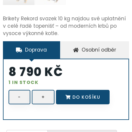
Brikety Rekord svazek 10 kg najdou své uplatnění
v celé řadě topenišť – od moderních krbů po
vysoce výkonné kotle.
Doprava
Osobní odběr
8 790
KČ
1 IN STOCK
-
+
DO KOŠÍKU