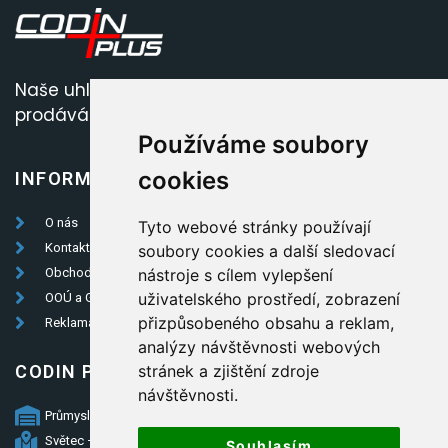
Naše u
hl
í
je
j
ako
p
ok
lad
!
A
my
V
á
m
ho
prod
á
v
á
me
z
a
sk
v
ě
lé
c
eny
.
Používáme soubory
cookies
INFORMACE
PRODUKTY
O nás
Pelety
Tyto webové stránky používají
Kontakty
Uhelné brikety
soubory cookies a další sledovací
nástroje s cílem vylepšení
Obchodní podmínky
Dřevěné brikety
uživatelského prostředí, zobrazení
OOÚ a GDPR
Pytlované uhlí
přizpůsobeného obsahu a reklam,
Reklamační formulář
Volně ložené uhlí
analýzy návštěvnosti webových
stránek a zjištění zdroje
CODIN PLUS S.R.O.
návštěvnosti.
Průmyslový Areál CODIN
Světec – Chotějovice 418 04
Souhlasím