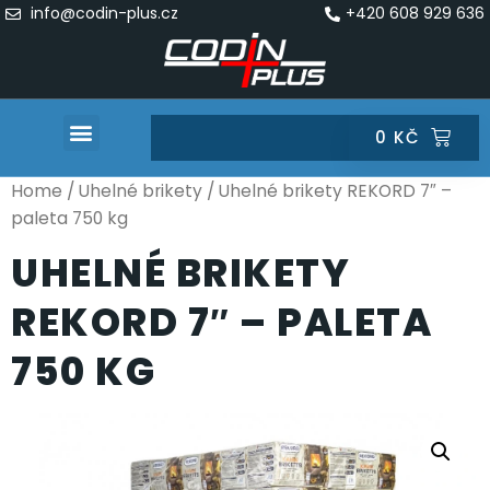
info@codin-plus.cz
+420 608 929 636
0
KČ
Home
/
Uhelné brikety
/ Uhelné brikety REKORD 7″ –
paleta 750 kg
UHELNÉ BRIKETY
REKORD 7″ – PALETA
750 KG