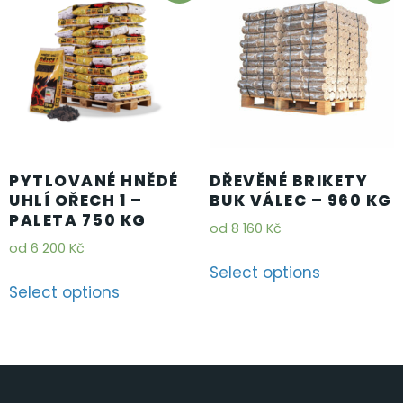
PYTLOVANÉ HNĚDÉ
DŘEVĚNÉ BRIKETY
UHLÍ OŘECH 1 –
BUK VÁLEC – 960 KG
PALETA 750 KG
od
8 160
Kč
od
6 200
Kč
Select options
Select options