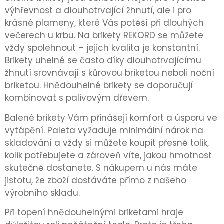
výhřevnost a dlouhotrvající žhnutí, ale i pro
krásné plameny, které Vás potěší při dlouhých
večerech u krbu. Na brikety REKORD se můžete
vždy spolehnout – jejich kvalita je konstantní.
Brikety uhelné se často díky dlouhotrvajícímu
žhnutí srovnávají s kůrovou briketou neboli noční
briketou. Hnědouhelné brikety se doporučují
kombinovat s palivovým dřevem.
Balené brikety Vám přinášejí komfort a úsporu ve
vytápění. Paleta vyžaduje minimální nárok na
skladování a vždy si můžete koupit přesně tolik,
kolik potřebujete a zároveň víte, jakou hmotnost
skutečně dostanete. S nákupem u nás máte
jistotu, že zboží dostáváte přímo z našeho
výrobního skladu.
Při topení hnědouhelnými briketami hraje