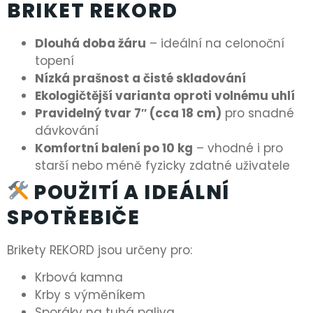
BRIKET REKORD
Dlouhá doba žáru
– ideální na celonoční
topení
Nízká prašnost a čisté skladování
Ekologičtější varianta oproti volnému uhlí
Pravidelný tvar 7″ (cca 18 cm)
pro snadné
dávkování
Komfortní balení po 10 kg
– vhodné i pro
starší nebo méně fyzicky zdatné uživatele
POUŽITÍ A IDEÁLNÍ
SPOTŘEBIČE
Brikety REKORD jsou určeny pro:
Krbová kamna
Krby s výměníkem
Sporáky na tuhá paliva