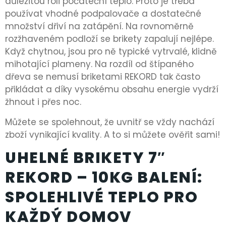
důležitou roli počáteční teplo. Proto je třeba
používat vhodné podpalovače a dostatečné
množství dřiví na zatápění. Na rovnoměrně
rozžhaveném podloží se brikety zapalují nejlépe.
Když chytnou, jsou pro ně typické vytrvalé, klidně
mihotající plameny. Na rozdíl od štípaného
dřeva se nemusí briketami REKORD tak často
přikládat a díky vysokému obsahu energie vydrží
žhnout i přes noc.
Můžete se spolehnout, že uvnitř se vždy nachází
zboží vynikající kvality. A to si můžete ověřit sami!
UHELNÉ BRIKETY 7″
REKORD – 10KG BALENÍ:
SPOLEHLIVÉ TEPLO PRO
KAŽDÝ DOMOV