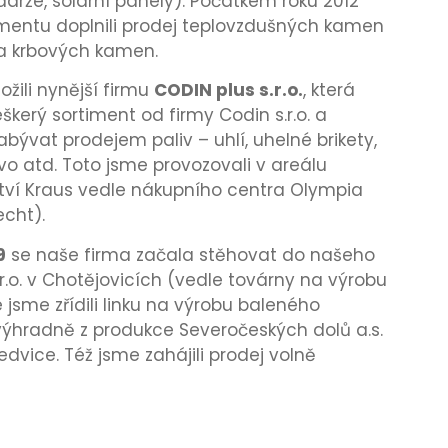
drže, solární panely). Počátkem roku 2012
mentu doplnili prodej teplovzdušných kamen
a krbových kamen.
ožili nynější firmu
CODIN plus s.r.o.
, která
eškerý sortiment od firmy Codin s.r.o. a
bývat prodejem paliv – uhlí, uhelné brikety,
vo atd. Toto jsme provozovali v areálu
tví Kraus vedle nákupního centra Olympia
echt).
9
se naše firma začala stěhovat do našeho
r.o. v Chotějovicích (vedle továrny na výrobu
jsme zřídili linku na výrobu baleného
výhradně z produkce Severočeských dolů a.s.
Ledvice. Též jsme zahájili prodej volně