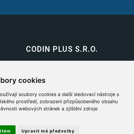
CODIN PLUS S.R.O.
Průmyslový Areál CODIN
Světec – Chotějovice 418 04
bory cookies
50.575479, 13.791483
užívají soubory cookies a další sledovací nástroje s
Info@codin-plus.cz
elského prostředí, zobrazení přizpůsobeného obsahu
těvnosti webových stránek a zjištění zdroje
(+420) 608 929 636
ítám
Upravit mé předvolby