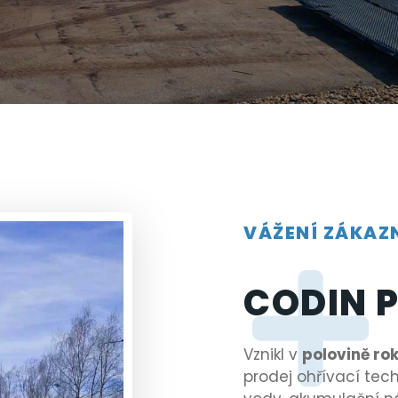
VÁŽENÍ ZÁKAZN
CODIN P
Vznikl v
polovině rok
prodej ohřívací tec