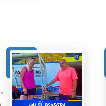
še
ě
k