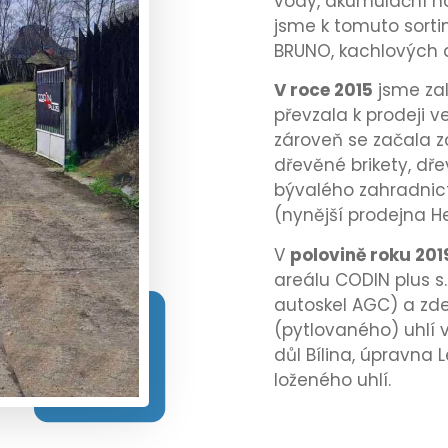
vody, akumulační ná
jsme k tomuto sorti
BRUNO, kachlových 
V roce 2015
jsme zal
převzala k prodeji v
zároveň se začala za
dřevěné brikety, dře
bývalého zahradnic
(nynější prodejna H
V
polovině roku 201
areálu CODIN plus s.
autoskel AGC) a zde 
(pytlovaného) uhlí 
důl Bílina, úpravna 
loženého uhlí.