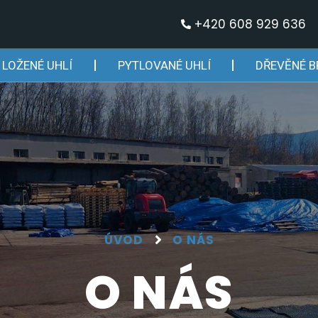
+420 608 929 636
 LOŽENÉ UHLÍ
PYTLOVANÉ UHLÍ
DŘEVĚNÉ B
ÚVOD
O NÁS
O NÁS