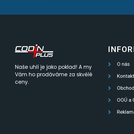
INFO
O nás
Naše u
hl
í
je
j
ako
p
ok
lad
!
A
my
V
á
m
ho
prod
á
v
á
me
z
a
sk
v
ě
lé
Kontak
c
eny
.
Obchod
OOÚ a 
Reklam