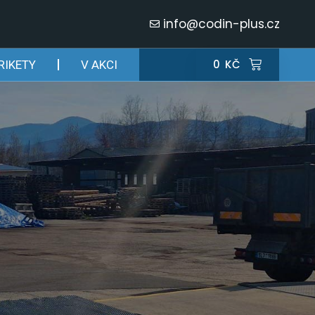
info@codin-plus.cz
0
KČ
RIKETY
V AKCI