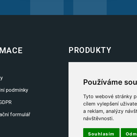
RMACE
PRODUKTY
Pelety
Uhelné brikety
ty
Používáme sou
Dřevěné brikety
ní podmínky
Tyto webové stránky po
Pytlované uhlí
GDPR
cílem vylepšení uživat
a reklam, analýzy návš
Volně ložené uhlí
ační formulář
návštěvnosti.
Souhlasím
Odm