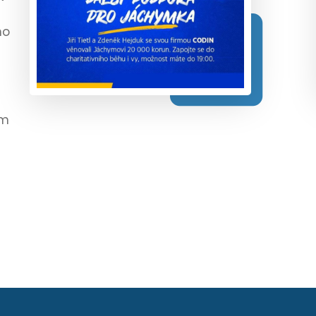
ho
ým